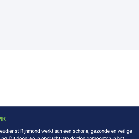
MR
udienst Rijnmond werkt aan een schone, gezonde en veilige
ng. Dit doen we in opdracht van dertien gemeenten in het