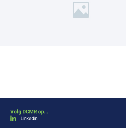
Volg DCMR op...
Linkedin