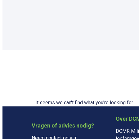
It seems we can't find what you're looking for.
Over DC
Vragen of advies nodig?
DCMR Milie
Neem contact op via:
leefomgevi